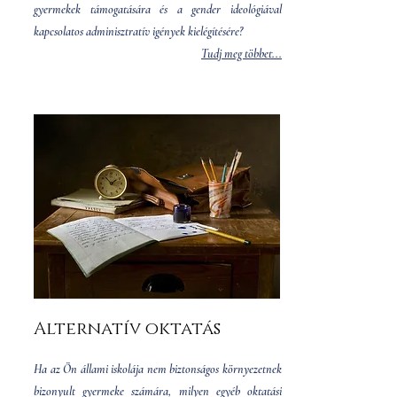
gyermekek támogatására és a gender ideológiával
kapcsolatos adminisztratív igények kielégítésére?
Tudj meg többet...
Alternatív oktatás
Ha az Ön állami iskolája nem biztonságos környezetnek
bizonyult gyermeke számára, milyen egyéb oktatási