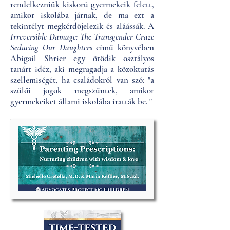
rendelkezniük kiskorú gyermekeik felett,
amikor iskolába járnak, de ma ezt a
tekintélyt megkérdőjelezik és aláássák. A
Irreversible Damage: The Transgender Craze
Seducing Our Daughters
című könyvében
Abigail Shrier egy ötödik osztályos
tanárt idéz, aki megragadja a közoktatás
szellemiségét, ha családokról van szó: "a
szülői jogok megszűntek, amikor
gyermekeiket állami iskolába íratták be. "