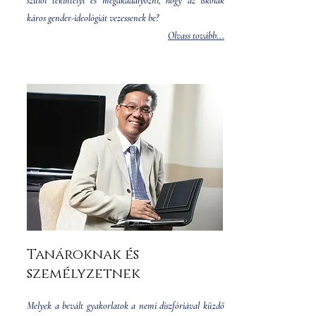
szülői tekintélyt és megakadályozni, hogy az iskolák
káros gender-ideológiát vezessenek be?
Olvass tovább...
Tanároknak és
személyzetnek
Melyek a bevált gyakorlatok a nemi diszfóriával küzdő