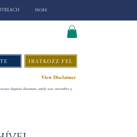
UTREACH
More
TE
IRATKOZZ FEL
View Disclaimer
ocates alapítási dátumára, amely 2021. november 9.
ívei