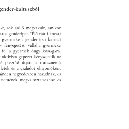
gender-kultuszból
át, sok szülő megvakult, amikor
ros genderipar. "Élő fiút (lányát)
nek gyermeke a gender-ipar karmai
v fenyegetést: vállalja gyermeke
n fel a gyermek öngyilkosságára.
v aktivista gépezet kényszerítik az
ó pusztító útjára a transznemű
érletek és a családot elnyomóként
k minden negyedévben hazudnak, és
 nemének megváltoztatásához és