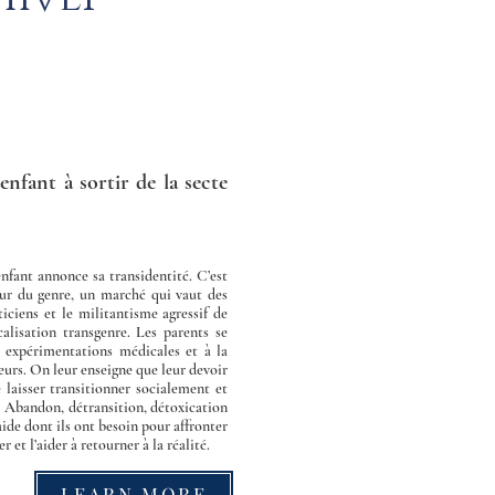
nfant à sortir de la secte
nfant annonce sa transidentité. C’est
eur du genre, un marché qui vaut des
iticiens et le militantisme agressif de
calisation transgenre. Les parents se
x expérimentations médicales et à la
eurs. On leur enseigne que leur devoir
 laisser transitionner socialement et
« Abandon, détransition, détoxication
’aide dont ils ont besoin pour affronter
 et l’aider à retourner à la réalité.
LEARN MORE