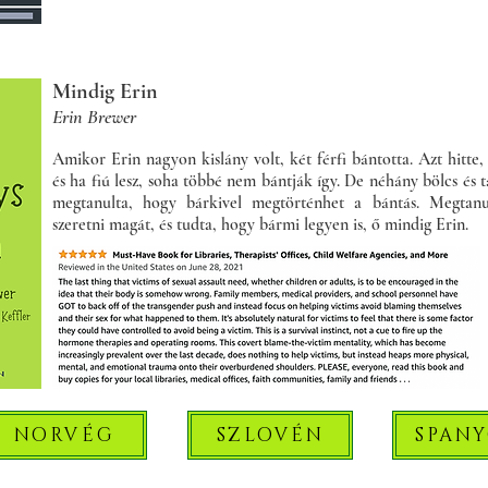
Mindig Erin
Erin Brewer
Amikor Erin nagyon kislány volt, két férfi bántotta. Azt hitte, 
és ha fiú lesz, soha többé nem bántják így. De néhány bölcs és t
megtanulta, hogy bárkivel megtörténhet a bántás. Megtanu
szeretni magát, és tudta, hogy bármi legyen is, ő mindig Erin.
NORVÉG
SZLOVÉN
SPAN