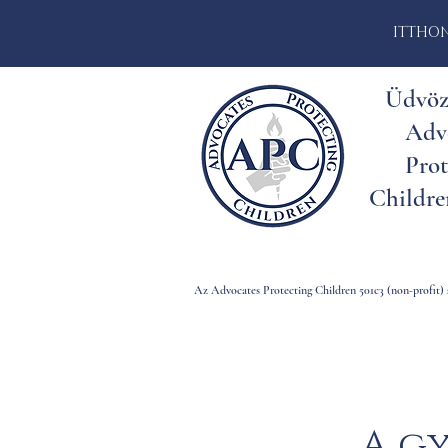
ITTHO
Üdvöz
Adv
Prot
Childre
Az Advocates Protecting Children 501c3 (non-profit) s
A g