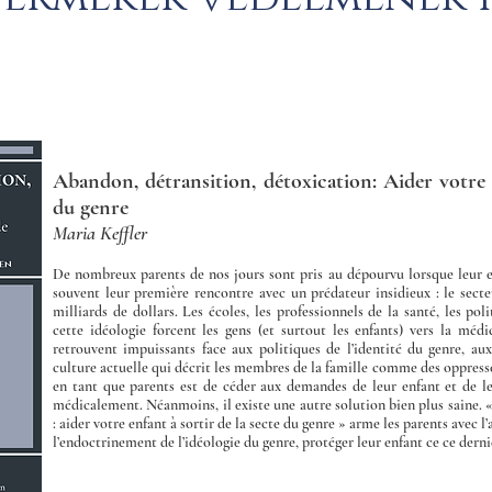
Abandon, détransition, détoxication: Aider votre e
du genre
Maria Keffler
De nombreux parents de nos jours sont pris au dépourvu lorsque leur e
souvent leur première rencontre avec un prédateur insidieux : le sect
milliards de dollars. Les écoles, les professionnels de la santé, les pol
cette idéologie forcent les gens (et surtout les enfants) vers la médi
retrouvent impuissants face aux politiques de l’identité du genre, au
culture actuelle qui décrit les membres de la famille comme des oppress
en tant que parents est de céder aux demandes de leur enfant et de le
médicalement. Néanmoins, il existe une autre solution bien plus saine. 
: aider votre enfant à sortir de la secte du genre » arme les parents avec l
l’endoctrinement de l’idéologie du genre, protéger leur enfant ce ce dernier