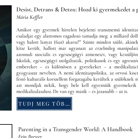
Desist, Detrans & Detox: Hozd ki gyermekedet a 
Mária Keffler
Amikor egy gyermek hirtelen bejelenti transznemű identitás
családját egy alattomos ragadozó támadja meg: a milliárd dollá
vagy halott lányát (fiút) akarsz?" Szinte minden szülő, aki
közé került, hallott már ugyanazt az érzelmileg manipulatí
azonnali szociális és egészségügyi átmenetét, vagy készüljö
Iskolák, egészségügyi szolgáltatók, politikusok és egy agresszí
embereket – és különösen a gyerekeket – a medikalizáci
gyógyászat nevében. A nemi identitáspolitika, az orvosi kís
festő kulturális korszellem forgatagába kerültek a szülőkne
azt mondják nekik, hogy bele kell egyezniük gyermekeik
medikalizálásához. De van egy másik – és józanabb – út is.
TUDJ MEG TÖBBET
Parenting in a Transgender World: A Handbook
Erin Brewer