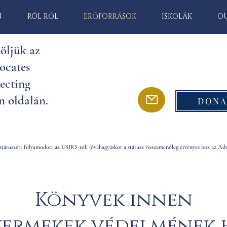
N
RÓL RŐL
ERŐFORRÁSOK
ISKOLÁK
O
öljük az
ocates
ecting
n oldalán.
DONA
tátuszért folyamodott az USIRS-től; jóváhagyáskor a státusz visszamenőleg érvényes lesz az Adv
Könyvek innen
yermekek védelmének h