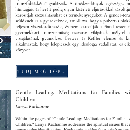
transzfóbiásként” gyalázzák. A tinédzserlányok egészséges mel
hímtagjait és heréit pedig olyan kísérleti eljárásokkal távolít
károsítják szexualitásukat és termékenységüket. A gender-te
szülőknek és a gyerekeknek, azt állítva, hogy a pubertás bl
teljesen visszafordíthatók, és nem károsítják a fiatal testet é
gyermekkori transzneműség csavaros világának mélyreható
vizsgálatának gyümölcse. Brewer és Keffler elemző és kri
alkalmazták, hogy leleplezzék egy ideológia vadállatát, és elk
könyvet.
TUDJ MEG TÖBBET
Gentle Leading: Meditations for Families wit
Children
Lanya Kachannie
Within the pages of "Gentle Leading: Meditations for Families 
Children," Lanya Kachannie addresses the spiritual issues that
transgender identification. Kachannie tackles fear; grief; anger