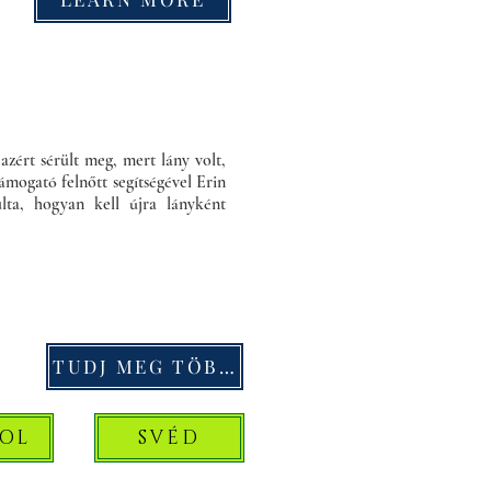
azért sérült meg, mert lány volt,
ámogató felnőtt segítségével Erin
lta, hogyan kell újra lányként
TUDJ MEG TÖBBET
YOL
SVÉD