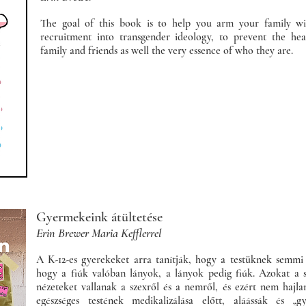
The goal of this book is to help you arm your family with
recruitment into transgender ideology, to prevent the hea
family and friends as well the very essence of who they are.
Gyermekeink átültetése
Erin Brewer Maria Kefflerrel
A K-12-es gyerekeket arra tanítják, hogy a testüknek semmi 
hogy a fiúk valóban lányok, a lányok pedig fiúk. Azokat a s
nézeteket vallanak a szexről és a nemről, és ezért nem haj
egészséges testének medikalizálása előtt, aláássák és „g