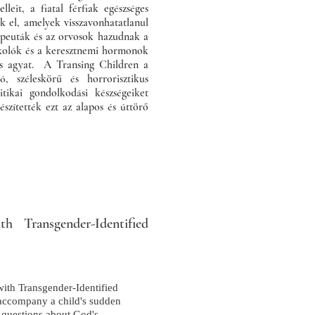
leit, a fiatal férfiak egészséges
ják el, amelyek visszavonhatatlanul
rapeuták és az orvosok hazudnak a
okkolók és a keresztnemi hormonok
s agyat.
A Transing Children a
, széleskörű és horrorisztikus
tikai gondolkodási készségeiket
észítették ezt az alapos és úttörő
h Transgender-Identified
with Transgender-Identified
 accompany a child's sudden
; questions about God's