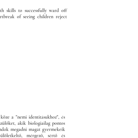
 skills to successfully ward off
rtbreak of seeing children reject
köze a "nemi identitásukhoz", és
zülőket, akik biológiailag pontos
landók megadni magát gyermekeik
yűlöletkeltő, mérgező, sértő és