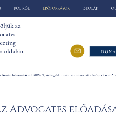
N
RÓL RŐL
ERŐFORRÁSOK
ISKOLÁK
O
öljük az
ocates
ecting
n oldalán.
DONA
tátuszért folyamodott az USIRS-től; jóváhagyáskor a státusz visszamenőleg érvényes lesz az Adv
Az Advocates előadása