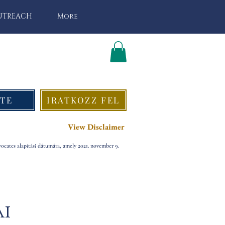
UTREACH
More
TE
IRATKOZZ FEL
View Disclaimer
ocates alapítási dátumára, amely 2021. november 9.
i