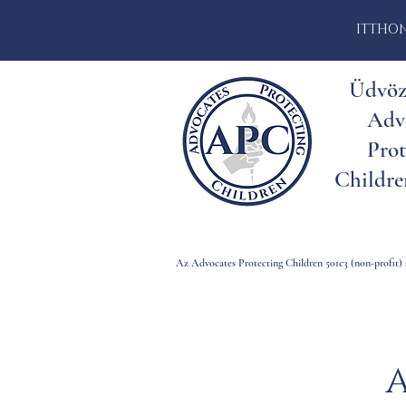
ITTHO
Üdvöz
Adv
Prot
Childre
Az Advocates Protecting Children 501c3 (non-profit) s