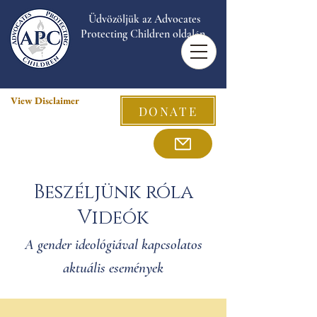
Üdvözöljük az Advocates
Protecting Children oldalán.
View Disclaimer
DONATE
Beszéljünk róla
Videók
A gender ideológiával kapcsolatos
aktuális események