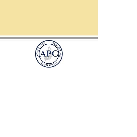
A gyermekek védelmének
hívei
PO Box 41981
Arlington, VA 22204
advocatesprotectingchildren@gmail.com
ADOMÁNYOZ