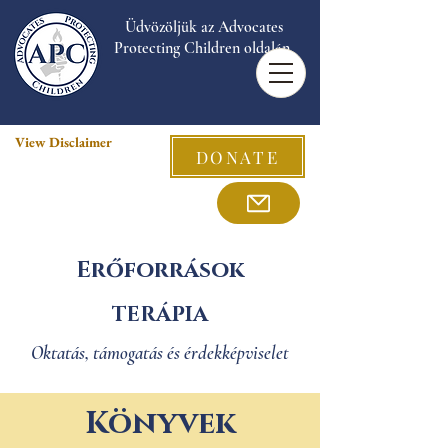
Üdvözöljük az Advocates
Protecting Children oldalán.
View Disclaimer
DONATE
Erőforrások
TERÁPIA
Oktatás, támogatás és érdekképviselet
Könyvek