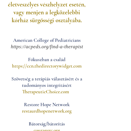
életveszélyes vészhelyzet esetén,
vagy menjen a legközelebbi
kórház sürgősségi osztályába.
American College of Pediatricians
https://acpeds.org/find-a-therapist
Fókuszban a család
https://ccn.thedirectorywidget.com
Szövetség a terápiás választásért és a
tudományos integritásért
TherapeuticChoice.com
Restore Hope Network
restaurdhopenetwork.org
Bátorság/bátorítás
couragerc.org